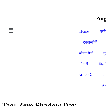
Aug
Home
ब्रेक
टेक्नोलॉजी
जीवन शैली
द
नौकरी
बिज़न
जरा हटके
र
हे
Tag:
Zero Shadow Day