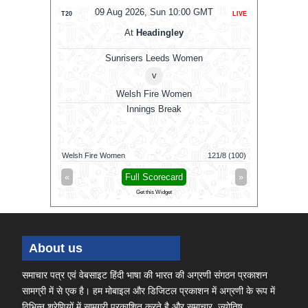
MT
09 Aug 2026, Sun 10:00 GMT
0
T20
LIVE
ODI
At
Headingley
Sunrisers Leeds Women
v
Welsh Fire Women
SW
Derby
Innings Break
0 GMT
Welsh Fire Women
121/8 (100)
Middlesex
»
«
Full Scorecard
»
«
Get this Widget
About us
समाचार पत्र एवं वेबसाइट हिंदी भाषा की भारत की अग्रणी संगठन प्रकाशन
सामग्री में से एक है। हम मोबाइल और डिजिटल प्रकाशन में अग्रणी के रूप में
विभिन्न श्रेणियों में सामग्री प्रकाशित करते है और समाचार, ज्योतिष,