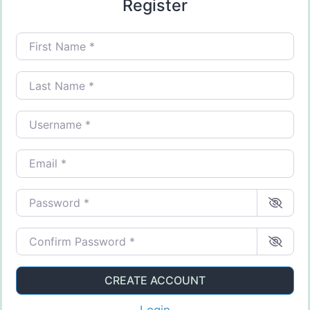
Register
First Name
*
Last Name
*
Username
*
Email
*
Password
*
Confirm Password
*
CREATE ACCOUNT
Login