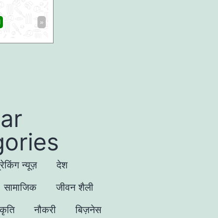
Antigua And Barbuda Falcons
168/8 (20)
Birm
d
»
«
Full Scorecard
»
«
Get this Widget
ar
ories
्रेकिंग न्यूज़
देश
सामाजिक
जीवन शैली
्कृति
नौकरी
बिज़नेस