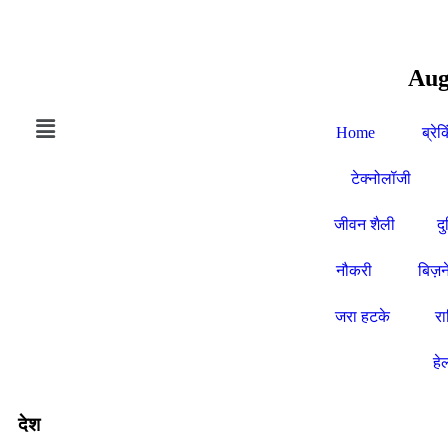
Aug
Home
ब्रेक
टेक्नोलॉजी
जीवन शैली
द
नौकरी
बिज़न
जरा हटके
र
हे
देश