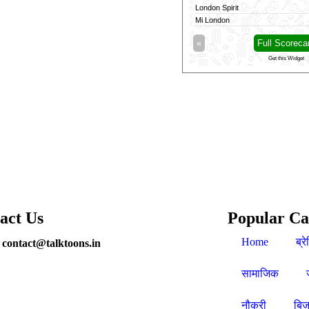
London Spirit
Mi London
«
Full Scoreca
Get this Widget
act Us
Popular Ca
Home
ब्रे
 contact@talktoons.in
सामाजिक
नौकरी
बिज़