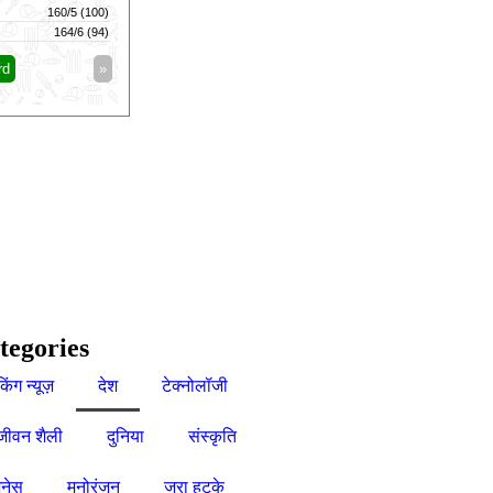
160/5 (100)
Mi London Women
122/9 (100)
Vi
164/6 (94)
London Spirit Women
119/8 (100)
Sk
rd
»
«
Full Scorecard
»
«
Get this Widget
tegories
किंग न्यूज़
देश
टेक्नोलॉजी
जीवन शैली
दुनिया
संस्कृति
नेस
मनोरंजन
जरा हटके