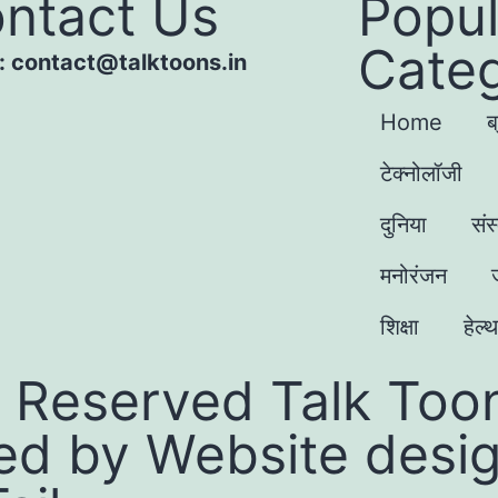
ntact Us
Popul
Categ
 : contact@talktoons.in
Home
ब
टेक्नोलॉजी
दुनिया
संस
मनोरंजन
शिक्षा
हेल्थ
 Reserved Talk Toon
ed by
Website desi