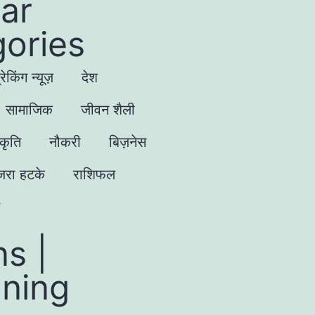
ar
ories
्रेकिंग न्यूज़
देश
सामाजिक
जीवन शैली
्कृति
नौकरी
बिज़नेस
जरा हटके
राशिफल
s |
gning