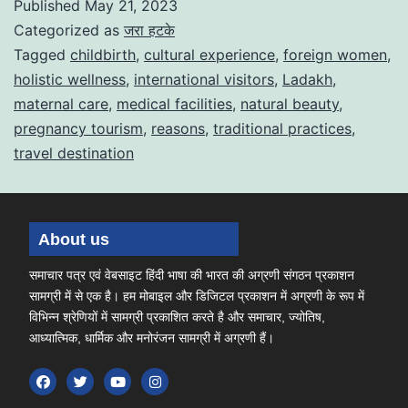
Published
May 21, 2023
Categorized as
जरा हटके
Tagged
childbirth
,
cultural experience
,
foreign women
,
holistic wellness
,
international visitors
,
Ladakh
,
maternal care
,
medical facilities
,
natural beauty
,
pregnancy tourism
,
reasons
,
traditional practices
,
travel destination
About us
समाचार पत्र एवं वेबसाइट हिंदी भाषा की भारत की अग्रणी संगठन प्रकाशन
सामग्री में से एक है। हम मोबाइल और डिजिटल प्रकाशन में अग्रणी के रूप में
विभिन्न श्रेणियों में सामग्री प्रकाशित करते है और समाचार, ज्योतिष,
आध्यात्मिक, धार्मिक और मनोरंजन सामग्री में अग्रणी हैं।