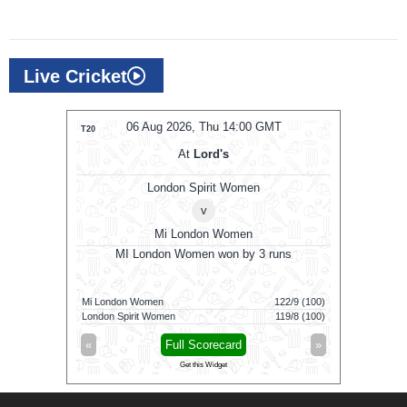
Live Cricket
MT
06 Aug 2026, Thu 14:00 GMT
0
T20
T20
At
Lord's
London Spirit Women
v
Mi London Women
MI London Women won by 3 runs
Vid
160/5 (100)
Mi London Women
122/9 (100)
Vida Kovai 
164/6 (94)
London Spirit Women
119/8 (100)
Skm Salem 
»
«
Full Scorecard
»
«
Get this Widget