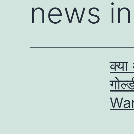
news in
क्या 
गोल्
Wan