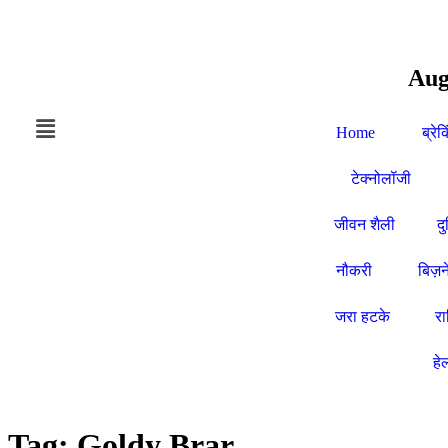
Aug
Home
ब्रेक
टेक्नोलॉजी
जीवन शैली
द
नौकरी
बिज़न
जरा हटके
र
हे
Tag:
Goldy Brar