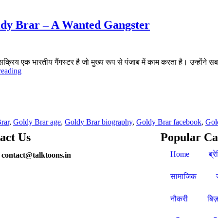
? – Goldy Brar – A Wanted Gangster
रिय एक भारतीय गैंगस्टर है जो मुख्य रूप से पंजाब में काम करता है। उन्होंने सबसे प
reading
rar
,
Goldy Brar age
,
Goldy Brar biography
,
Goldy Brar facebook
,
Gold
act Us
Popular Ca
Home
ब्रे
 contact@talktoons.in
सामाजिक
नौकरी
बिज़