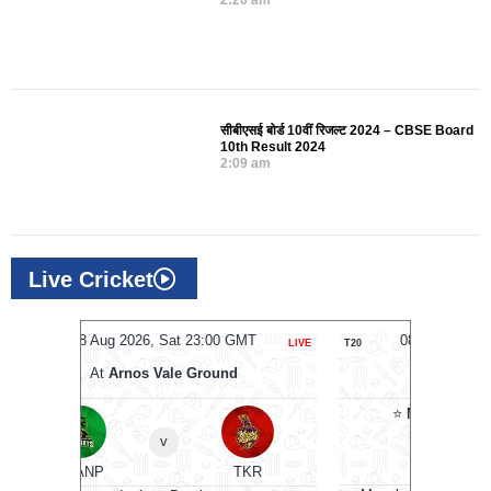
सीबीएसई बोर्ड 10वीं रिजल्ट 2024 – CBSE Board
10th Result 2024
2:09 am
Live Cricket
MT
08 Aug 2026, Sat 17:00 GMT
0
LIVE
T20
T20
At
The Rose Bowl
⭐
Manchester Super Giants
⭐
v
Southern Brave
KR