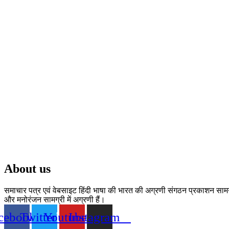
05 Aug 2026, Wed 17:30 G
T20
At
Trent Bridge
⭐
Trent R
v
BP
Trent Rockets won by 7 wk
Birmingham Phoenix
Trent Rockets
«
Full Scorecard
Get this Widget
About us
समाचार पत्र एवं वेबसाइट हिंदी भाषा की भारत की अग्रणी संगठन प्रकाशन सामग्री
और मनोरंजन सामग्री में अग्रणी हैं।
cebook
Twitter
Youtube
Instagram