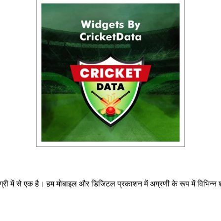
MT
05 Aug 2026, Wed 14:00 GMT
0
T20
T20
At
NPR College Ground
v
ockets
⭐
CSG
⭐
NRK
⭐
Nellai Royal Kings won by 50 runs
C
ts
111/6 (100)
Nellai Royal Kings
204/6 (20)
Colombo K
116/3 (83)
Chepauk Super Gillies
154/10 (17.2)
Kandy Roy
»
«
Full Scorecard
»
«
Get this Widget
 में से एक है। हम मोबाइल और डिजिटल प्रकाशन में अग्रणी के रूप में विभिन्न श्र