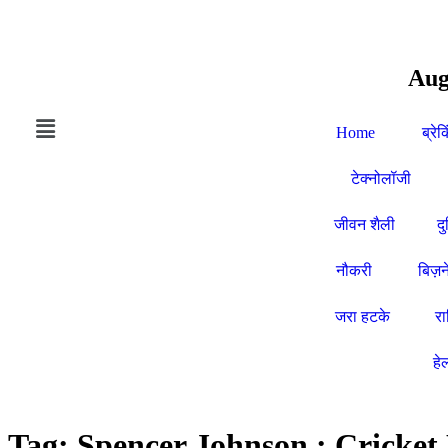
Aug
Home
ब्रेक
टेक्नोलॉजी
जीवन शैली
द
नौकरी
बिज़न
जरा हटके
र
हे
Tag:
Spencer Johnson : Cricket 