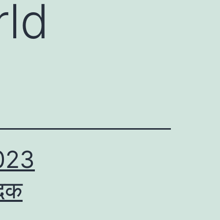
rld
2023
पदक