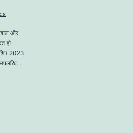
 कौशल और
ित हो
ियनशिप 2023
य उपलब्धि…