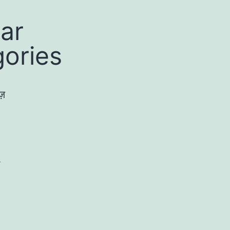
ar
ories
ज़
ी