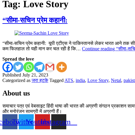
Tag:
Love Story
“सीमा-सचिन प्रेम कहानी:
“सीमा-सचिन प्रेम कहानी: यूपी एटीएस ने पाकिस्तानसे लेकर भारत आने तक सीमा 
कम फिलहाल तो यही मान कर चल रही है कि…
Continue reading
“सीमा-सचि
Spread the love
Published
July 21, 2023
Categorized as
जरा हटके
Tagged
ATS
,
india
,
Love Story
,
Netal
,
pakis
About us
समाचार पत्र एवं वेबसाइट हिंदी भाषा की भारत की अग्रणी संगठन प्रकाशन सामग्री
और मनोरंजन सामग्री में अग्रणी हैं।
cebook
Twitter
Youtube
Instagram