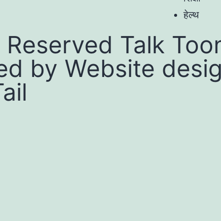
हेल्थ
 Reserved Talk Toon
ed by
Website desi
ail