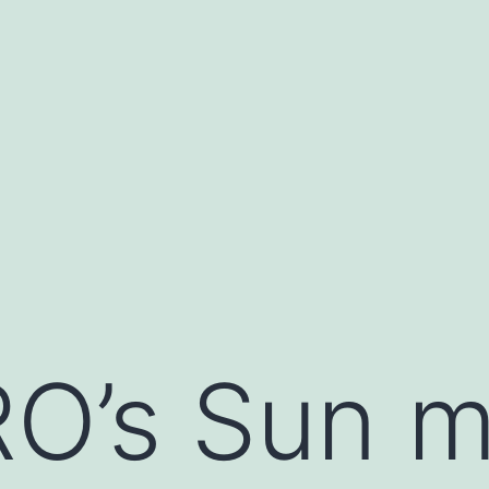
RO’s Sun m