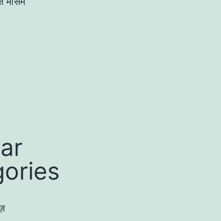
्ष मौसम
ar
ories
ज़