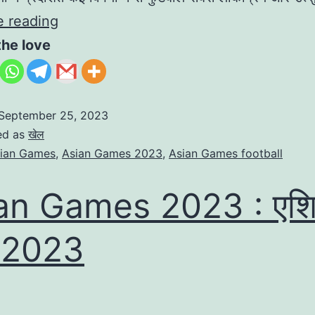
Asian
e reading
Games
the love
Football:
खूबसूरत
खेल
September 25, 2023
ed as
खेल
ian Games
,
Asian Games 2023
,
Asian Games football
an Games 2023 : एशि
 2023