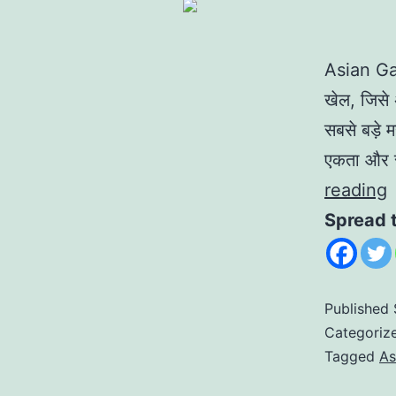
Asian Ga
खेल, जिसे 
सबसे बड़े 
एकता और स
A
reading
Spread 
:
ए
Published
Categoriz
ख
Tagged
As