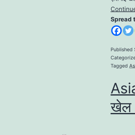
Continu
Spread 
Published
Categoriz
Tagged
As
Asi
खेल