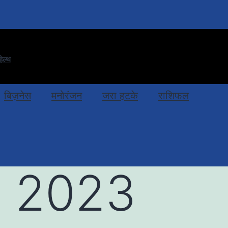
हेल्थ
बिज़नेस
मनोरंजन
जरा हटके
राशिफल
s 2023