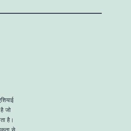
एशियाई
है जो
ाता है।
्सुकता से…