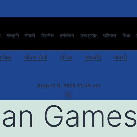
ा
संस्कृति
नौकरी
बिज़नेस
मनोरंजन
जरा हटके
राशिफल
शिक्षा
ाजिक
जीवन शैली
दुनिया
संस्कृति
नौकरी
August 9, 2026 11:45 am
ian Game