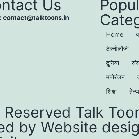
ntact Us
Popul
Categ
 : contact@talktoons.in
Home
ब
टेक्नोलॉजी
दुनिया
संस
मनोरंजन
शिक्षा
हेल्थ
 Reserved Talk Toon
ed by
Website desi