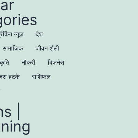
ar
ories
्रेकिंग न्यूज़
देश
सामाजिक
जीवन शैली
्कृति
नौकरी
बिज़नेस
जरा हटके
राशिफल
s |
gning