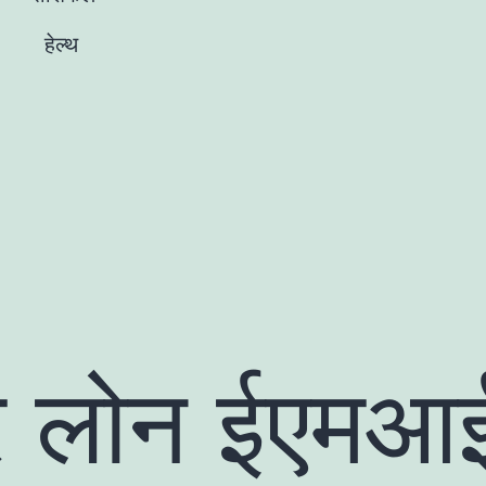
हेल्थ
र लोन ईएमआ