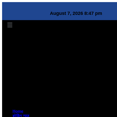
August 7, 2026 8:47 pm
Home
ब्रेकिंग न्यूज़
देश
टेक्नोलॉजी
सामाजिक
जीवन शैली
दुनिया
संस्कृति
नौकरी
बिज़नेस
मनोरंजन
जरा हटके
राशिफल
शिक्षा
हेल्थ
Home
ब्रेकिंग न्यूज़