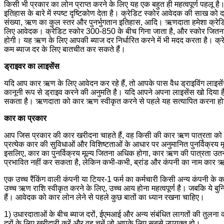
किसी भी प्रकार का लोन प्राप्त करने के लिए यह एक बहुत ही महत्वपूर्ण पहलू 
इतिहास के बारे में स्पष्ट दृष्टिकोण देता है। क्रेडिट स्कोर आवेदक की साख को
संख्या, ऋण का कुल स्तर और पुनर्भुगतान इतिहास, आदि। ऋणदाता हमेशा क्रेडि
लिए आवेदक। क्रेडिट स्कोर 300-850 के बीच गिना जाता है, और स्कोर जित
होगी। यह ऋण के लिए आपकी ब्याज दर निर्धारित करने में भी मदद करता है।
कम ब्याज दर के लिए बातचीत कर सकते हैं।
ड्राइवर का लाइसेंस
यदि आप कार ऋण के लिए आवेदन कर रहे हैं, तो आपके पास वैध ड्राइविंग लाइस
कानूनी रूप से ड्राइव करने की अनुमति है। यदि आपने अपना लाइसेंस खो दिया है,
सकता है। ऋणदाता को कार ऋण स्वीकृत करने से पहले यह सत्यापित करना होग
कार का प्रकार
आप जिस प्रकार की कार खरीदना चाहते हैं, वह किसी की कार ऋण पात्रता को भ
प्रत्येक कार की सुविधाओं और विशिष्टताओं के आधार पर अनुमानित पुनर्विक्रय मूल
इसलिए, कार का पुनर्विक्रय मूल्य जितना अधिक होगा, कार ऋण की पात्रता उतन
प्रभावित नहीं कर सकता है, लेकिन कभी-कभी, ब्रांड और कंपनी का नाम कार ऋण 
एक उच्च रैंकिंग वाली कंपनी या टियर-1 फर्म का कर्मचारी किसी अन्य कंपनी के क
उच्च ऋण राशि स्वीकृत करने के लिए, उच्च आय होना महत्वपूर्ण है। जबकि ये बुनि
हैं। आवेदक को कार लोन लेने से पहले कुछ बातों का ध्यान रखना चाहिए।
1) उधारदाताओं के बीच ब्याज दरों, ईएमआई और अन्य संबंधित लागतों की तुलना क
दरों के लिए खरीदारी करें और वह चुनें जो आपके लिए सबसे उपयुक्त हो।