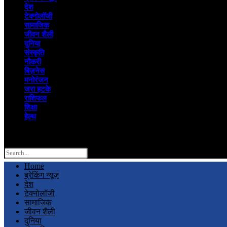
देश
टेक्नोलॉजी
सामाजिक
जीवन शैली
दुनिया
संस्कृति
नौकरी
बिज़नेस
मनोरंजन
जरा हटके
राशिफल
शिक्षा
हेल्थ
Search
Home
ब्रेकिंग न्यूज़
देश
टेक्नोलॉजी
सामाजिक
जीवन शैली
दुनिया