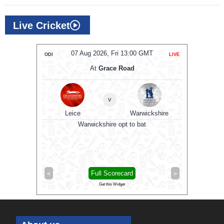
Live Cricket
T
07 Aug 2026, Fri 13:00 GMT
ODI
LIVE
ODI
At
Grace Road
en
v
Leice
Warwickshire
Sus
0 GMT
Warwickshire opt to bat
»
«
Full Scorecard
»
«
Get this Widget