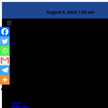
August 6, 2026 7:55 am
Home
ब्रेकिंग न्यूज़
देश
टेक्नोलॉजी
सामाजिक
जीवन शैली
दुनिया
संस्कृति
नौकरी
बिज़नेस
मनोरंजन
जरा हटके
राशिफल
शिक्षा
हेल्थ
Home
ब्रेकिंग न्यूज़