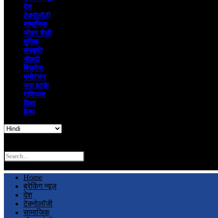
देश
टेक्नोलॉजी
सामाजिक
जीवन शैली
दुनिया
संस्कृति
नौकरी
बिज़नेस
मनोरंजन
जरा हटके
राशिफल
शिक्षा
हेल्थ
Search
Home
ब्रेकिंग न्यूज़
देश
टेक्नोलॉजी
सामाजिक