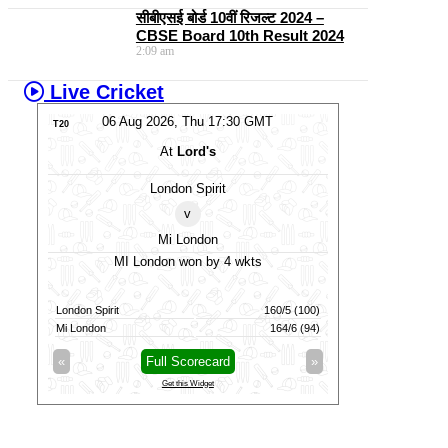
सीबीएसई बोर्ड 10वीं रिजल्ट 2024 –
CBSE Board 10th Result 2024
2:09 am
Live Cricket
06 Aug 2026, Thu 14:00 GMT
06 Aug
T20
T20
At
Lord's
At
NP
London Spirit Women
SKM
v
Mi London Women
Vi
MI London Women won by 3 runs
Vida Kova
100)
Mi London Women
122/9 (100)
Vida Kovai Kings
(94)
London Spirit Women
119/8 (100)
Skm Salem Sparta
»
«
Full Scorecard
»
«
Get this Widget