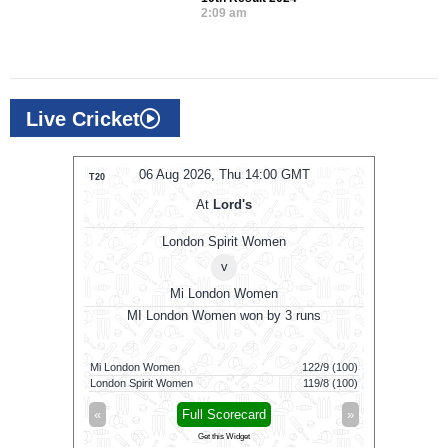
2:09 am
Live Cricket
MT
06 Aug 2026, Thu 14:00 GMT
0
T20
T20
At
Lord's
London Spirit Women
v
Mi London Women
MI London Women won by 3 runs
Vid
160/5 (100)
Mi London Women
122/9 (100)
Vida Kovai 
164/6 (94)
London Spirit Women
119/8 (100)
Skm Salem 
»
«
Full Scorecard
»
«
Get this Widget