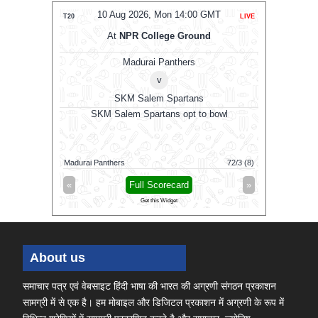
MT
10 Aug 2026, Mon 14:00 GMT
1
LIVE
T20
LIVE
ODI
At
NPR College Ground
A
Madurai Panthers
v
SKM Salem Spartans
RW
Afgha
SKM Salem Spartans opt to bowl
bowl
Ireland
67/1 (60)
Madurai Panthers
72/3 (8)
Afghanistan
»
«
Full Scorecard
»
«
Get this Widget
About us
समाचार पत्र एवं वेबसाइट हिंदी भाषा की भारत की अग्रणी संगठन प्रकाशन
सामग्री में से एक है। हम मोबाइल और डिजिटल प्रकाशन में अग्रणी के रूप में