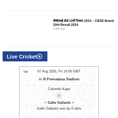
सीबीएसई बोर्ड 10वीं रिजल्ट 2024 – CBSE Board
10th Result 2024
2:09 am
Live Cricket
T
07 Aug 2026, Fri 14:00 GMT
T20
T20
At
R.Premadasa Stadium
Colombo Kaps
v
⭐
Galle Gallants
⭐
D
uns
Galle Gallants won by 6 wkts
Nel