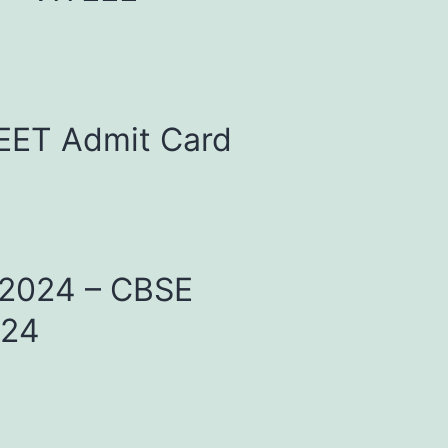
 NEET Admit Card
ल्ट 2024 – CBSE
024