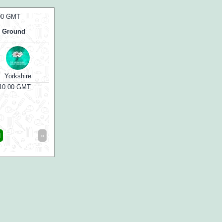
:00 GMT
07 Aug 2026, Fri 10:00 GMT
ODI
ODI
ens
At
Emirates Old Trafford
v
Glamorgan
Glouc
Lancashire
 10:00 GMT
Match starts at Aug 07, 10:00 GMT
d
»
«
Full Scorecard
»
«
Get this Widget