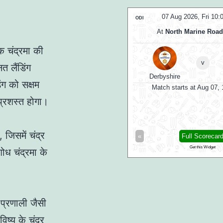
:
07 Aug 2026, Fri 10:00 GMT
07 Aug 2026, Fri 10
ODI
At
North Marine Road Ground
At
Sophia Gard
एक चंद्रमा की
v
v
त लैंडिंग
Derbyshire
Yorkshire
Essex
िंग को सक्षम
Match starts at Aug 07, 10:00 GMT
Match starts at Aug 07,
प्रशस्त होगा।
 जिसमें चंद्र
Full Scorecard
»
«
Full Scorecar
Get this Widget
Get this Widget
ध चंद्रमा के
प्रणाली जैसी
िष्य के चंद्र