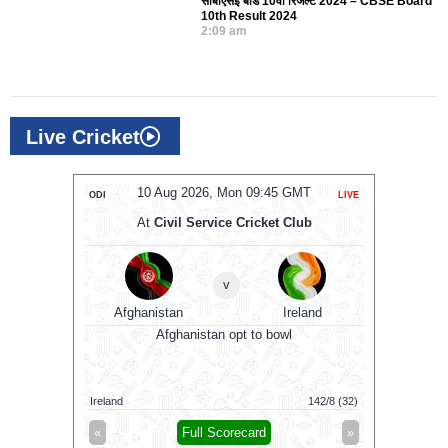
सीबीएसई बोर्ड 10वीं रिजल्ट 2024 – CBSE Board
10th Result 2024
2:09 am
Live Cricket
MT
10 Aug 2026, Mon 09:45 GMT
0
ODI
LIVE
T20
At
Civil Service Cricket Club
A
v
RW
Afghanistan
Ireland
Sa
0 GMT
Afghanistan opt to bowl
Saint Lucia
Ireland
142/8 (32)
Antigua An
»
«
Full Scorecard
»
«