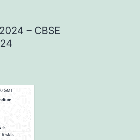
ल्ट 2024 – CBSE
024
:00 GMT
07 Aug 2026, Fri 14:00 GMT
T20
T20
tadium
At
NPR College Ground
s
v
s
⭐
DD
⭐
NRK
⭐
y 6 wkts
Nellai Royal Kings won by 6 wkts