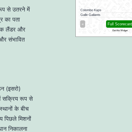
ूप से उतरने में
Colombo Kaps
sers Leeds
72/1 (43)
Galle Gallants
त्र का पता
Full Scorecard
»
«
Full Scorecar
एक लैंडर और
Get this Widget
Get this Widget
 और संभावित
ठन (इसरो)
ं सक्रिय रूप से
स्थानों के बीच
य पिछले मिशनों
ाधान निकालना