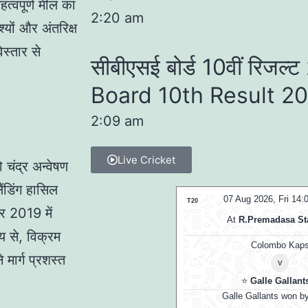
त्वपूर्ण मील का
2:20 am
्यों और अंतरिक्ष
िस्तार से
सीबीएसई बोर्ड 10वीं रिज
Board 10th Result 2
2:09 am
Live Cricket
 चंद्र अन्वेषण
ैंडिंग हासिल
07 Aug 2026, Fri 17:30 GMT
07 Aug 2026, Fri 14
LIVE
T20
बर 2019 में
At
Edgbaston
At
R.Premadasa S
य से, विक्रम
Birmingham Phoenix
Colombo Kap
मार्ग प्रशस्त
v
v
Sunrisers Leeds
⭐
Galle Gallant
Birmingham Phoenix opt to bowl
Galle Gallants won b