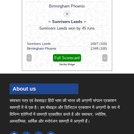
ns
Birmingham Phoenix
v
⭐
Sunrisers Leeds
⭐
86 runs in
Sunrisers Leeds won by 45 runs
G
167/7 (20)
Sunrisers Leeds
169/7 (100)
Colombo K
82/2 (10.3)
Birmingham Phoenix
124/8 (100)
Galle Galla
»
«
Full Scorecard
»
«
Get this Widget
About us
समाचार पत्र एवं वेबसाइट हिंदी भाषा की भारत की अग्रणी संगठन प्रकाशन
सामग्री में से एक है। हम मोबाइल और डिजिटल प्रकाशन में अग्रणी के रूप में
विभिन्न श्रेणियों में सामग्री प्रकाशित करते है और समाचार, ज्योतिष,
आध्यात्मिक, धार्मिक और मनोरंजन सामग्री में अग्रणी हैं।