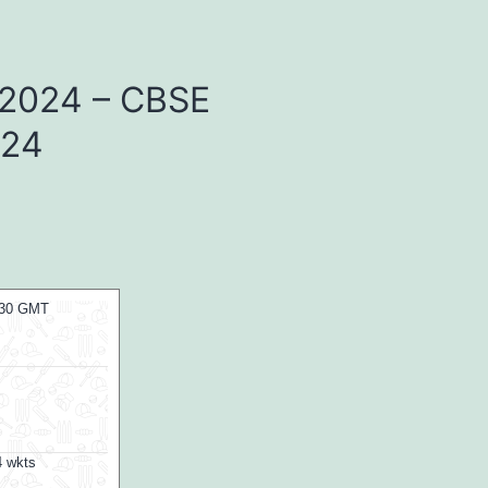
ल्ट 2024 – CBSE
024
:00 GMT
06 Aug 2026, Thu 14:00 GMT
T20
T20
At
NPR College Ground
omen
SKM Salem Spartans
v
en
⭐
Vida Kovai Kings
⭐
by 3 runs
Vida Kovai Kings won by 34 runs