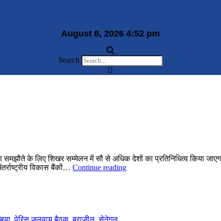
August 8, 2026 4:52 pm
Search
ण समझौते के लिए शिखर सम्मेलन में सौ से अधिक देशों का प्रतिनिधित्व किया जाएगा। 
क्या
तर्राष्ट्रीय विकास बैंकों…
Continue reading
पेरिस
जलवायु
बैठक
विश्व
नेताओं
्बिया
,
पेरिस जलवायु बैठक
,
ब्राज़ील
,
सेनेगल
की