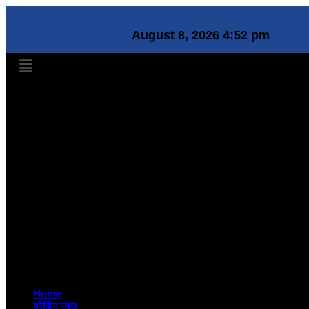
August 8, 2026 4:52 pm
Home
ब्रेकिंग न्यूज़
देश
टेक्नोलॉजी
सामाजिक
जीवन शैली
दुनिया
संस्कृति
नौकरी
बिज़नेस
मनोरंजन
जरा हटके
राशिफल
शिक्षा
हेल्थ
Home
ब्रेकिंग न्यूज़