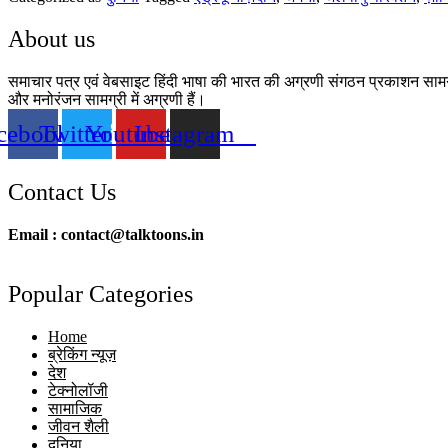
About us
समाचार पत्र एवं वेबसाइट हिंदी भाषा की भारत की अग्रणी संगठन प्रकाशन सामग्री
और मनोरंजन सामग्री में अग्रणी हैं।
cebook
Twitter
Youtube
Instagram
Contact Us
Email : contact@talktoons.in
Popular Categories
Home
ब्रेकिंग न्यूज़
देश
टेक्नोलॉजी
सामाजिक
जीवन शैली
दुनिया