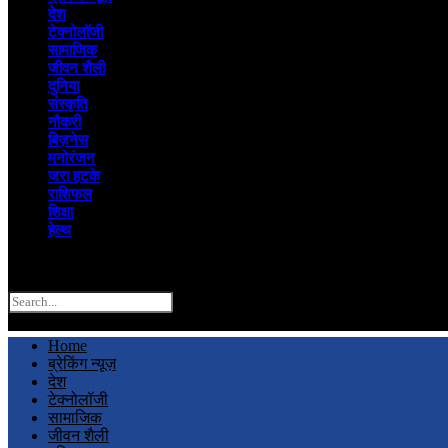
देश
टेक्नोलॉजी
सामाजिक
जीवन शैली
दुनिया
संस्कृति
नौकरी
बिज़नेस
मनोरंजन
जरा हटके
राशिफल
शिक्षा
हेल्थ
Search
Home
ब्रेकिंग न्यूज़
देश
टेक्नोलॉजी
सामाजिक
जीवन शैली