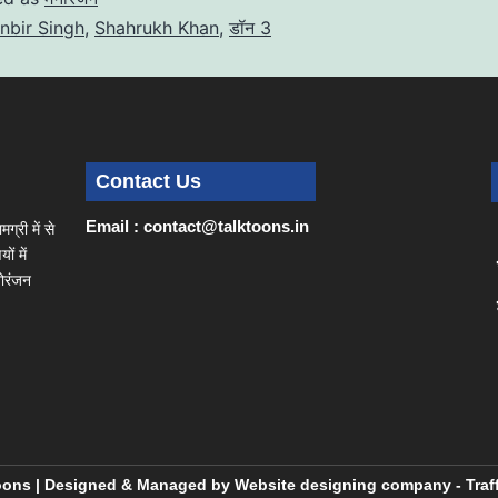
nbir Singh
,
Shahrukh Khan
,
डॉन 3
Contact Us
Email : contact@talktoons.in
्री में से
ं में
नोरंजन
Toons | Designed & Managed by
Website designing company
-
Traf