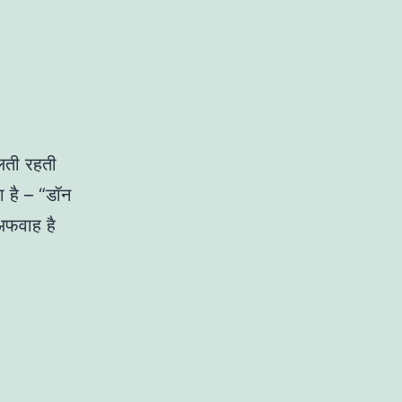
चलती रहती
ा है – “डॉन
अफवाह है