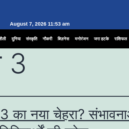
August 7, 2026 11:53 am
शैली
दुनिया
संस्कृति
नौकरी
बिज़नेस
मनोरंजन
जरा हटके
राशिफल
न 3
3 का नया चेहरा? संभावना