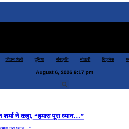
या
संस्कृति
नौकरी
बिज़नेस
मनोरंजन
जरा हटके
राशिफल
शिक्षा
जीवन शैली
दुनिया
संस्कृति
नौकरी
बिज़नेस
म
August 6, 2026 9:17 pm
त शर्मा ने कहा, “हमारा पूरा ध्यान…”