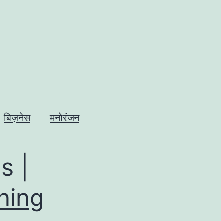
बिज़नेस
मनोरंजन
s |
ning